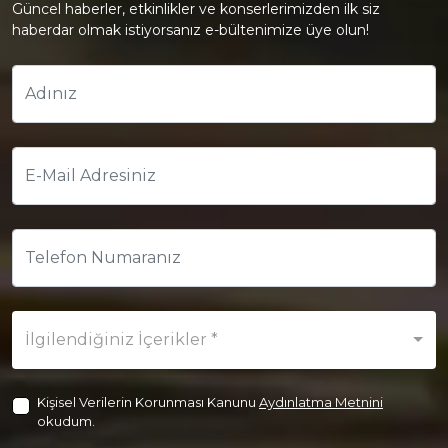
Güncel haberler, etkinlikler ve konserlerimizden ilk siz
haberdar olmak istiyorsanız e-bültenimize üye olun!
İlgilendiğiniz İçerikler *
Kişisel Verilerin Korunması Kanunu
Aydınlatma Metnini
okudum.