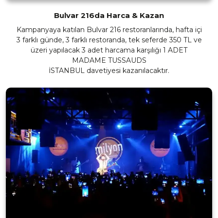
Bulvar 216da Harca & Kazan
Kampanyaya katılan Bulvar 216 restoranlarında, hafta içi
3 farklı günde, 3 farklı restoranda, tek seferde 350 TL ve
üzeri yapılacak 3 adet harcama karşılığı 1 ADET
MADAME TUSSAUDS
İSTANBUL davetiyesi kazanılacaktır.