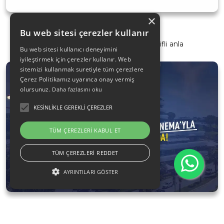
×
Sir Winston Pub
Bu web sitesi çerezler kullanır
İş çıkışı arkadaşlarla geçirilecek keyifli anla
Bu web sitesi kullanıcı deneyimini
iyileştirmek için çerezler kullanır. Web
sitemizi kullanmak suretiyle tüm çerezlere
Çerez Politikamız uyarınca onay vermiş
olursunuz.
Daha fazlasını oku
KESINLIKLE GEREKLI ÇEREZLER
TÜM ÇEREZLERI KABUL ET
TÜM ÇEREZLERI REDDET
AYRINTILARI GÖSTER
Bulvar 216 Açık Hava Sinemasında Yerinizi Alın
Bulvar 216 Açık Hava Sinemasında Yerinizi Alın