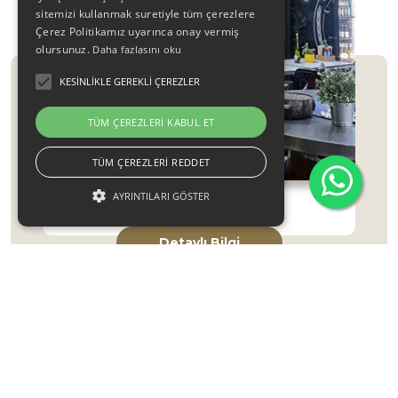
sitemizi kullanmak suretiyle tüm çerezlere
Çerez Politikamız uyarınca onay vermiş
olursunuz.
Daha fazlasını oku
KESINLIKLE GEREKLI ÇEREZLER
TÜM ÇEREZLERI KABUL ET
TÜM ÇEREZLERI REDDET
AYRINTILARI GÖSTER
KİRALAMA
Detaylı Bilgi