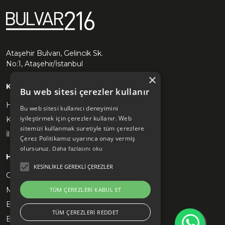
Ataşehir Bulvarı, Gelincik Sk.
No:1, Ataşehir/İstanbul
×
KURUMSAL
Bu web sitesi çerezler kullanır
Hakkımızda
Bu web sitesi kullanıcı deneyimini
iyileştirmek için çerezler kullanır. Web
Kariyer
sitemizi kullanmak suretiyle tüm çerezlere
İletişim
Çerez Politikamız uyarınca onay vermiş
olursunuz.
Daha fazlasını oku
HIZLI ERİŞİM
KESINLIKLE GEREKLI ÇEREZLER
Gastronomi
Markalarımız
TÜM ÇEREZLERI KABUL ET
Etkinlikler
TÜM ÇEREZLERI REDDET
Blog