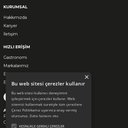
KURUMSAL
Hakkımızda
Kariyer
İletişim
HIZLI ERİŞİM
Gastronomi
Markalarımız
Etkinlikler
×
Blog
Bu web sitesi çerezler kullanır
Bu web sitesi kullanıcı deneyimini
iyileştirmek için çerezler kullanır. Web
sitemizi kullanmak suretiyle tüm çerezlere
Akyön Mülk Yönetimi Siteleri
Çerez Politikamız uyarınca onay vermiş
olursunuz.
Fişekhane
Daha fazlasını oku
Grand Pera
KESINLIKLE GEREKLI ÇEREZLER