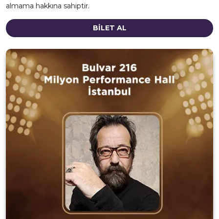
almama hakkına sahiptir.
BİLET AL