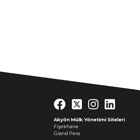
Akyön Mülk Yönetimi Siteleri
Fişekhane
Grand Pera