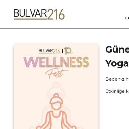
G
Güne
Yoga
Beden-zihin
Etkinliğe k