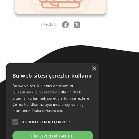
Paylaş:
×
Bu web sitesi çerezler kullanır
Bu web sitesi kullanıcı deneyimini
iyileştirmek için çerezler kullanır. Web
sitemizi kullanmak suretiyle tüm çerezlere
Çerez Politikamız uyarınca onay vermiş
olursunuz.
Daha fazlasını oku
KESINLIKLE GEREKLI ÇEREZLER
Ataşehir Bulvarı, Gelincik Sk.
No:1, Ataşehir/İstanbul
TÜM ÇEREZLERI KABUL ET