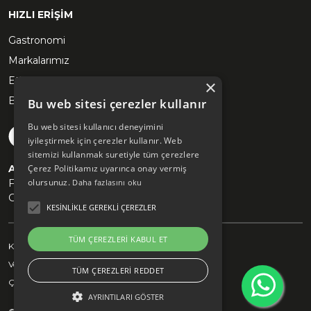
HIZLI ERİŞİM
Gastronomi
Markalarımız
Etkinlikler
×
Blog
Bu web sitesi çerezler kullanır
Bu web sitesi kullanıcı deneyimini
iyileştirmek için çerezler kullanır. Web
sitemizi kullanmak suretiyle tüm çerezlere
Akyön Mülk Yönetimi Siteleri
Çerez Politikamız uyarınca onay vermiş
olursunuz.
Fişekhane
Daha fazlasını oku
Grand Pera
KESINLIKLE GEREKLI ÇEREZLER
TÜM ÇEREZLERI KABUL ET
Kişisel Verilerin Korunması ve İşlenmesi Politikası
Veri Sahibi Başvuru Formu
TÜM ÇEREZLERI REDDET
Çerez Politikası
AYRINTILARI GÖSTER